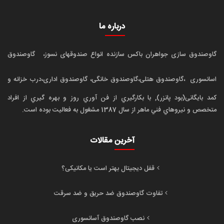
درباره ما
گاوصندوق سازی جواهران باکس سازنده انواع صندوقهای نسوز،
گاوصندوق
اسانسوری
،گاوصندوق هتلی،گاوصندوق خانگی، گاوصندوق اداری،درب خزانه و
کمد بایگانی(بود پانزر), با بکارگيري از فن آوري روز و بهره گيري از افراد
متخصص و نيروهاي فني ماهر از سال 1387 مشغول به فعاليت بوده است.
آخرین مقالات
قفل دیجیتال بهتر است یا مکانیکی؟
تفاوت گاوصندوق ضد حریق و ضد سرقت
نصب گاوصندوق آسانسوری