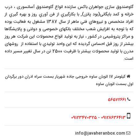
گاوصندوق سازی جواهران باکس سازنده انواع
گاوصندوق آسانسوری
،
درب
خزانه
و کمد بایگانی(بود پانزر), با بکارگيري از فن آوري روز و بهره گيري از
افراد متخصص و نيروهاي فني ماهر از سال 1387 مشغول به فعاليت بوده
که با توجه به افزايش شعب مختلف بانکهای خصوصی و دولتی و پالایشگاها
و مراکز پتروشیمی در کشور ، نياز به توليد انواع محصولات اين شرکت هر روز
بيشتر از روز قبل احساس گرديده که اين واحد توليدي با استفاده از روشهای
مدرن با تولید محصولات بیشتر با ظرفیت 2500 تن در سال تغییر مسیر داده
است.
کیلومتر 17 اتوبان ساوه خروجی جاده شهریار بسمت سراه ادران دور برگردان
اول بسمت اتوبان ساوه
56572661
09128636413 - 09123470325
info@javaheranbox.com