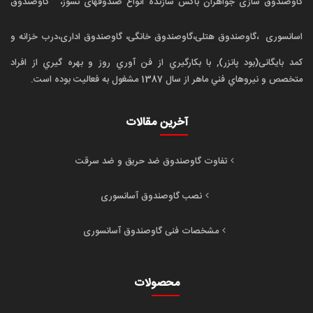
گاوصندوق سازی جواهران باکس سازنده انواع صندوقهای نسوز،
گاوصندوق
اسانسوری
،گاوصندوق هتلی،گاوصندوق خانگی، گاوصندوق اداری،درب خزانه و
کمد بایگانی(بود پانزر), با بکارگيري از فن آوري روز و بهره گيري از افراد
متخصص و نيروهاي فني ماهر از سال 1387 مشغول به فعاليت بوده است.
آخرین مقالات
تفاوت گاوصندوق ضد حریق و ضد سرقت
نصب گاوصندوق آسانسوری
مشخصات فنی گاوصندوق آسانسوری
محصولات