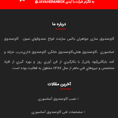
به تلگرام شرکت با آیدی JAVAHERANBOX@
درباره ما
گاوصندوق سازی جواهران باکس سازنده انواع صندوقهای نسوز،
گاوصندوق
اسانسوری
،گاوصندوق هتلی،گاوصندوق خانگی، گاوصندوق اداری،درب خزانه و
کمد بایگانی(بود پانزر), با بکارگيري از فن آوري روز و بهره گيري از افراد
متخصص و نيروهاي فني ماهر از سال 1387 مشغول به فعاليت بوده است.
آخرین مقالات
نصب گاوصندوق آسانسوری
مشخصات فنی گاوصندوق آسانسوری