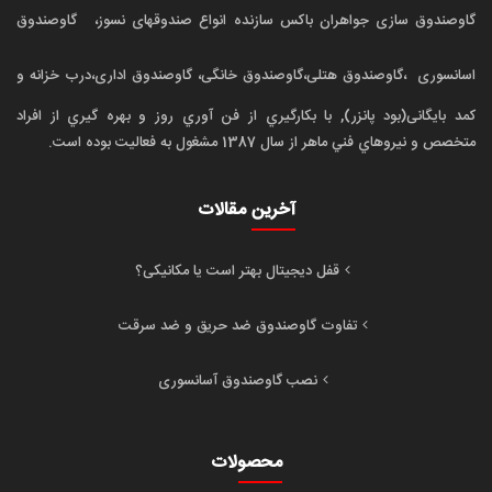
گاوصندوق سازی جواهران باکس سازنده انواع صندوقهای نسوز،
گاوصندوق
اسانسوری
،گاوصندوق هتلی،گاوصندوق خانگی، گاوصندوق اداری،درب خزانه و
کمد بایگانی(بود پانزر), با بکارگيري از فن آوري روز و بهره گيري از افراد
متخصص و نيروهاي فني ماهر از سال 1387 مشغول به فعاليت بوده است.
آخرین مقالات
قفل دیجیتال بهتر است یا مکانیکی؟
تفاوت گاوصندوق ضد حریق و ضد سرقت
نصب گاوصندوق آسانسوری
محصولات