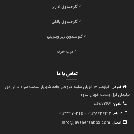
گاوصندوق اداری
گاوصندوق بانکی
گاوصندوق زیر ویترینی
درب خزانه
تماس با ما
آدرس:
کیلومتر 17 اتوبان ساوه خروجی جاده شهریار بسمت سراه ادران دور
برگردان اول بسمت اتوبان ساوه
تلفن:
56572661
همراه:
09128636413 - 09123470325
ایمیل:
info@javaheranbox.com