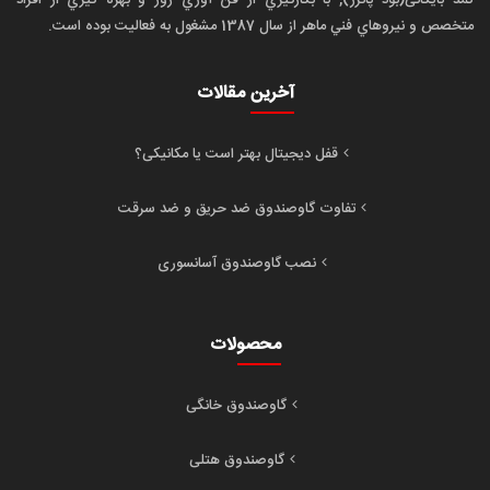
کمد بایگانی(بود پانزر), با بکارگيري از فن آوري روز و بهره گيري از افراد
متخصص و نيروهاي فني ماهر از سال 1387 مشغول به فعاليت بوده است.
آخرین مقالات
قفل دیجیتال بهتر است یا مکانیکی؟
تفاوت گاوصندوق ضد حریق و ضد سرقت
نصب گاوصندوق آسانسوری
محصولات
گاوصندوق خانگی
گاوصندوق هتلی