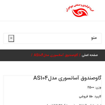
منو
صفحه اصلی
گاوصندوق آسانسوری مدلAS104
گاوصندوق آسانسوری مدلAS104
وزن:
2500
کاربرد:
طلا فروشی