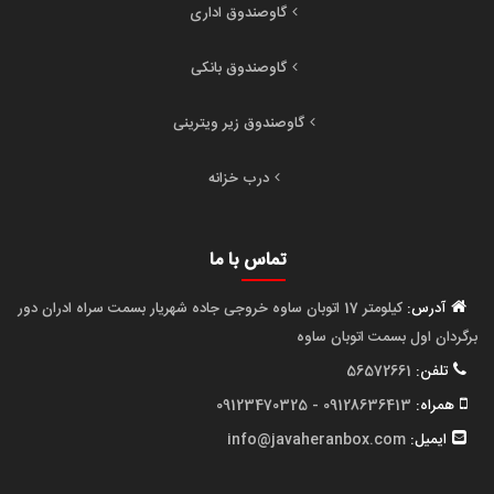
گاوصندوق اداری
گاوصندوق بانکی
گاوصندوق زیر ویترینی
درب خزانه
تماس با ما
آدرس:
کیلومتر 17 اتوبان ساوه خروجی جاده شهریار بسمت سراه ادران دور
برگردان اول بسمت اتوبان ساوه
تلفن:
56572661
همراه:
09128636413 - 09123470325
ایمیل:
info@javaheranbox.com